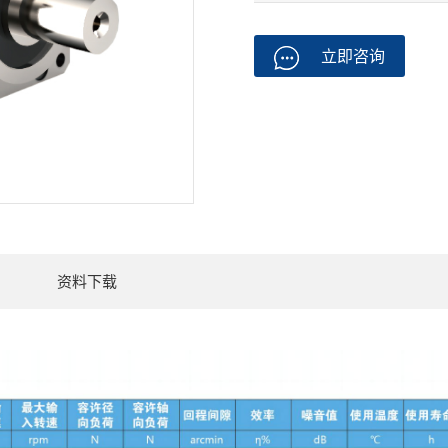
立即咨询
资料下载