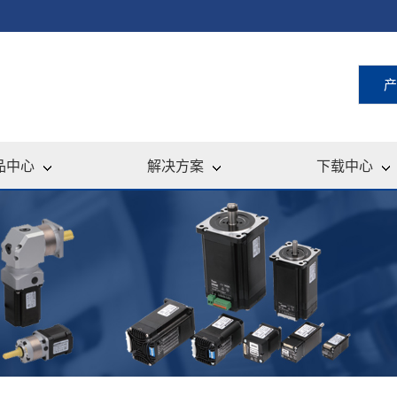
产
品中心
解决方案
下载中心