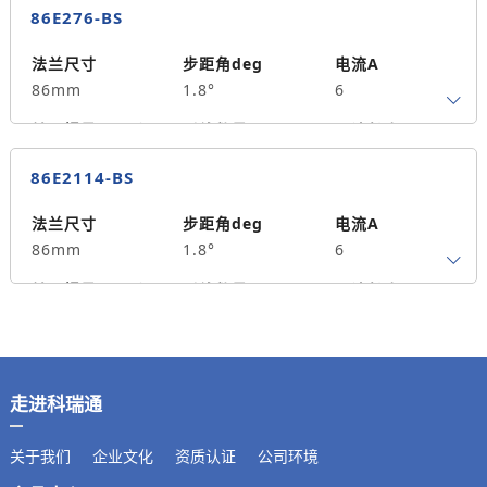
86E276-BS
法兰尺寸
步距角deg
电流A
86mm
1.8°
6
转子惯量g.cm²
引线数量
马达长度mm
4
76
4
86E2114-BS
保持力矩N.m
备注信息
1300
法兰尺寸
步距角deg
电流A
86mm
1.8°
6
转子惯量g.cm²
引线数量
马达长度mm
4
114
8
保持力矩N.m
备注信息
2500
走进科瑞通
关于我们
企业文化
资质认证
公司环境