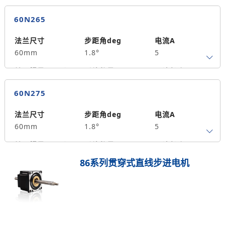
4
55
1.5
60N265
保持力矩N.m
备注信息
490
法兰尺寸
步距角deg
电流A
60mm
1.8°
5
转子惯量g.cm²
引线数量
马达长度mm
4
65
2
60N275
保持力矩N.m
备注信息
590
法兰尺寸
步距角deg
电流A
60mm
1.8°
5
转子惯量g.cm²
引线数量
马达长度mm
4
75
2.5
86系列贯穿式直线步进电机
保持力矩N.m
备注信息
640