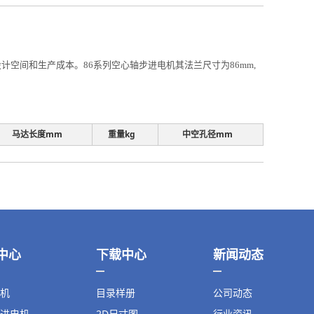
空间和生产成本。86系列空心轴步进电机其法兰尺寸为86mm,
马达长度mm
重量kg
中空孔径mm
中心
下载中心
新闻动态
机
目录样册
公司动态
进电机
2D尺寸图
行业资讯