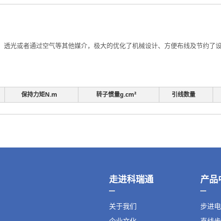
透光或者通过空气等其他媒介，极大的优化了机械设计、方便布线及节约了设计
保持力矩N.m
转子惯量g.cm²
引线数量
走进科瑞通
产品
关于我们
步进电
企业文化
直线步