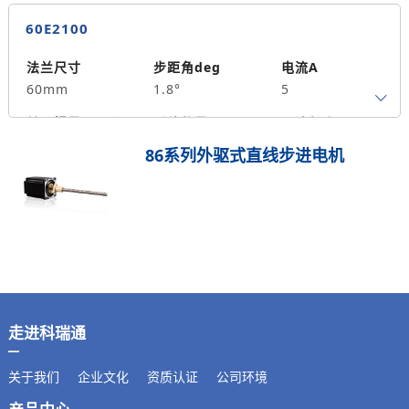
4
84
3
60E2100
保持力矩N.m
备注信息
690
法兰尺寸
步距角deg
电流A
60mm
1.8°
5
转子惯量g.cm²
引线数量
马达长度mm
4
100
4
86系列外驱式直线步进电机
保持力矩N.m
备注信息
850
走进科瑞通
关于我们
企业文化
资质认证
公司环境