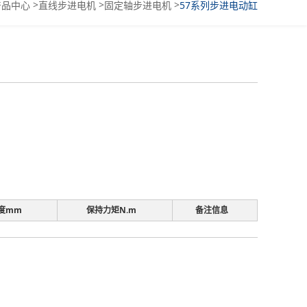
>
>
>
产品中心
直线步进电机
固定轴步进电机
57系列步进电动缸
度mm
保持力矩N.m
备注信息