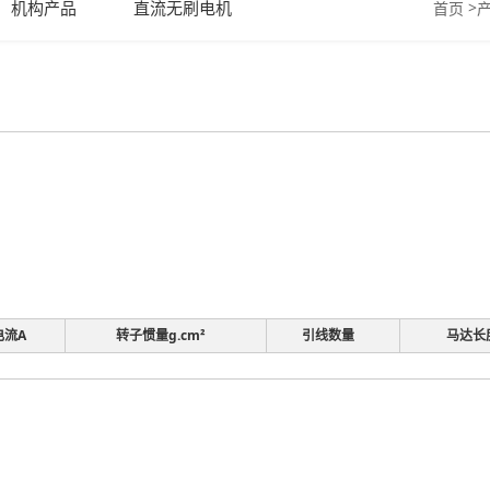
机构产品
直流无刷电机
>
首页
电流A
转子惯量g.cm²
引线数量
马达长