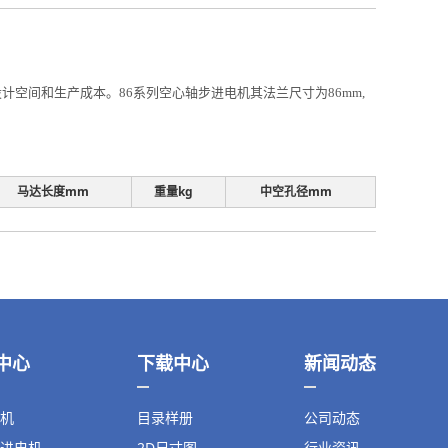
空间和生产成本。86系列空心轴步进电机其法兰尺寸为86mm,
马达长度mm
重量kg
中空孔径mm
中心
下载中心
新闻动态
机
目录样册
公司动态
进电机
2D尺寸图
行业资讯