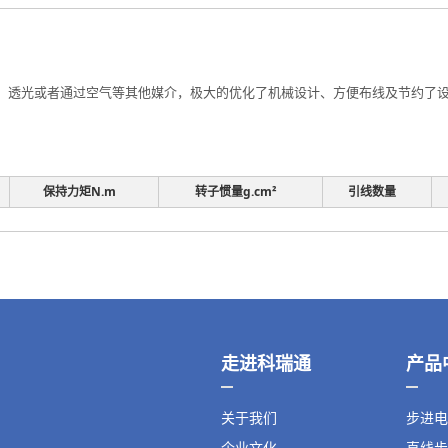
透光或者通过空气等其他媒介，极大的优化了机械设计、方便布线及节约了设计
保持力矩N.m
转子惯量g.cm²
引线数量
走进科瑞通
产品
关于我们
步进电
企业文化
直线步