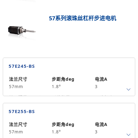
57系列滚珠丝杠杆步进电机
57E245-BS
法兰尺寸
步距角deg
电流A
57mm
1.8°
3
转子惯量g.cm²
引线数量
马达长度mm
4
45
0.7
57E255-BS
保持力矩N.m
备注信息
190
法兰尺寸
步距角deg
电流A
57mm
1.8°
3