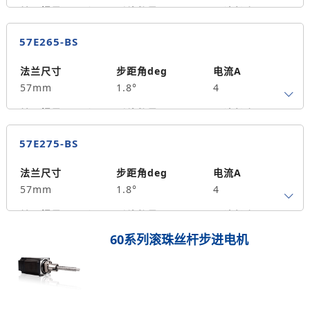
转子惯量g.cm²
引线数量
马达长度mm
4
55
0.9
57E265-BS
保持力矩N.m
备注信息
300
法兰尺寸
步距角deg
电流A
57mm
1.8°
4
转子惯量g.cm²
引线数量
马达长度mm
4
65
1.5
57E275-BS
保持力矩N.m
备注信息
390
法兰尺寸
步距角deg
电流A
57mm
1.8°
4
转子惯量g.cm²
引线数量
马达长度mm
4
75
1.8
60系列滚珠丝杆步进电机
保持力矩N.m
备注信息
500