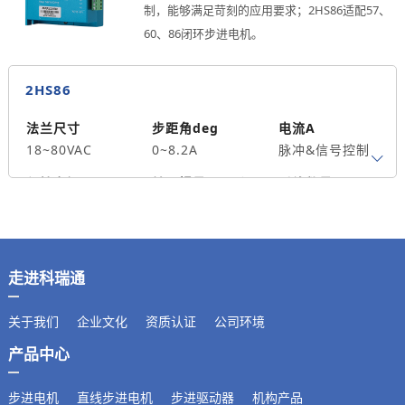
制，能够满足苛刻的应用要求；2HS86适配57、
60、86闭环步进电机。
2HS86
法兰尺寸
步距角deg
电流A
18~80VAC
0~8.2A
脉冲&信号控制
保持力矩N.m
转子惯量g.cm²
引线数量
驱动两相57、
150*97.5*52.7
-
60、86型闭环电
mm
机
轴径
走进科瑞通
出轴方式
马达长度mm
重量kg
关于我们
企业文化
资质认证
公司环境
产品中心
步进电机
直线步进电机
步进驱动器
机构产品