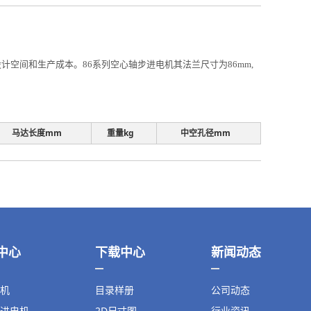
空间和生产成本。86系列空心轴步进电机其法兰尺寸为86mm,
马达长度mm
重量kg
中空孔径mm
中心
下载中心
新闻动态
机
目录样册
公司动态
进电机
2D尺寸图
行业资讯