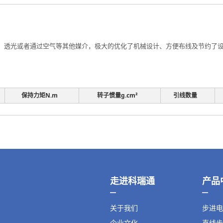
透光或者通过空气等其他媒介，极大的优化了机械设计、方便布线及节约了设计
保持力矩N.m
转子惯量g.cm²
引线数量
走进科瑞通
产品
关于我们
步进电
企业文化
直线步