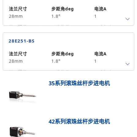
保持力矩N.m
备注信息
9
法兰尺寸
步距角deg
电流A
28mm
1.8°
1
转子惯量g.cm²
引线数量
马达长度mm
4
45
0.12
28E251-BS
保持力矩N.m
备注信息
14
法兰尺寸
步距角deg
电流A
28mm
1.8°
1
转子惯量g.cm²
引线数量
马达长度mm
4
51
0.18
35系列滚珠丝杆步进电机
保持力矩N.m
备注信息
17
42系列滚珠丝杆步进电机