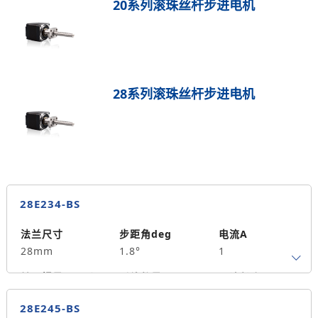
20系列滚珠丝杆步进电机
28系列滚珠丝杆步进电机
28E234-BS
法兰尺寸
步距角deg
电流A
28mm
1.8°
1
转子惯量g.cm²
引线数量
马达长度mm
4
34
0.06
28E245-BS