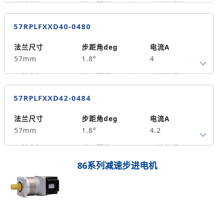
1.3
保持力矩N.m
转子惯量g.cm²
引线数量
1.5
300
4
57RPLFXXD40-0480
轴径
出轴方式
马达长度mm
8
单出轴
56
法兰尺寸
步距角deg
电流A
57mm
1.8°
4
重量kg
0.8
保持力矩N.m
转子惯量g.cm²
引线数量
2.0
500
4
57RPLFXXD42-0484
轴径
出轴方式
马达长度mm
8
单出轴
80
法兰尺寸
步距角deg
电流A
57mm
1.8°
4.2
重量kg
2.0
保持力矩N.m
转子惯量g.cm²
引线数量
2.2
530
4
86系列减速步进电机
轴径
出轴方式
马达长度mm
8
单出轴
84
重量kg