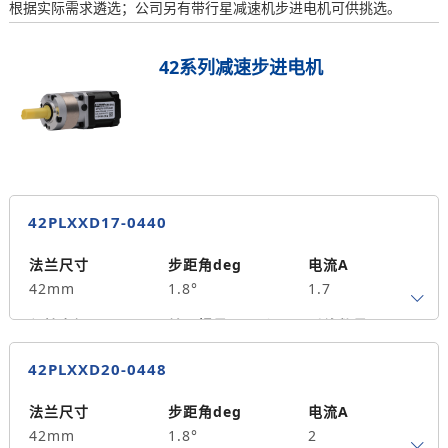
根据实际需求遴选；公司另有带行星减速机步进电机可供挑选。
42系列减速步进电机
42PLXXD17-0440
法兰尺寸
步距角deg
电流A
42mm
1.8°
1.7
保持力矩N.m
转子惯量g.cm²
引线数量
0.43
55
4
42PLXXD20-0448
轴径
出轴方式
马达长度mm
5
单出轴
40
法兰尺寸
步距角deg
电流A
42mm
1.8°
2
重量kg