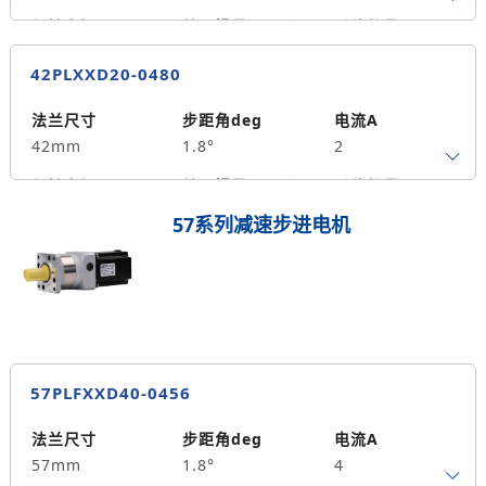
0.29
保持力矩N.m
转子惯量g.cm²
引线数量
0.53
70
4
42PLXXD20-0480
轴径
出轴方式
马达长度mm
5
单出轴
48
法兰尺寸
步距角deg
电流A
42mm
1.8°
2
重量kg
0.35
保持力矩N.m
转子惯量g.cm²
引线数量
0.72
120
4
57系列减速步进电机
轴径
出轴方式
马达长度mm
5
单出轴
80
重量kg
0.51
57PLFXXD40-0456
法兰尺寸
步距角deg
电流A
57mm
1.8°
4