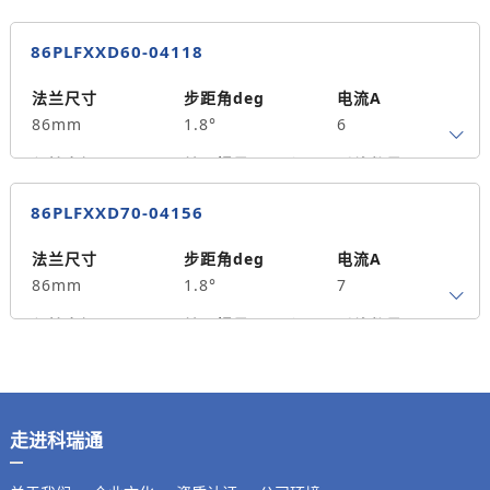
2.3
86PLFXXD60-04118
法兰尺寸
步距角deg
电流A
86mm
1.8°
6
保持力矩N.m
转子惯量g.cm²
引线数量
8.5
2500
4
86PLFXXD70-04156
轴径
出轴方式
马达长度mm
14
单出轴
118
法兰尺寸
步距角deg
电流A
86mm
1.8°
7
重量kg
3.6
保持力矩N.m
转子惯量g.cm²
引线数量
12
4000
4
轴径
出轴方式
马达长度mm
14
单出轴
156
走进科瑞通
重量kg
5.0