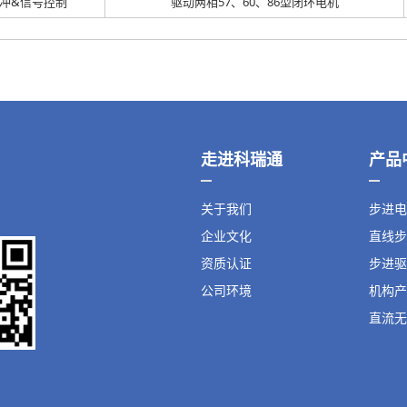
冲&信号控制
驱动两相57、60、86型闭环电机
走进科瑞通
产品
关于我们
步进电
企业文化
直线步
资质认证
步进驱
公司环境
机构产
直流无