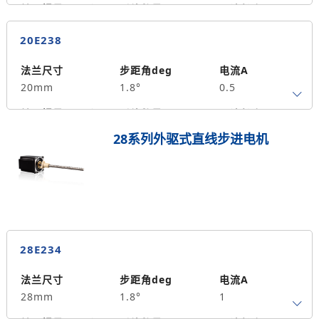
转子惯量g.cm²
引线数量
马达长度mm
4
28
0.015
20E238
保持力矩N.m
备注信息
2
法兰尺寸
步距角deg
电流A
20mm
1.8°
0.5
转子惯量g.cm²
引线数量
马达长度mm
4
38
0.03
28系列外驱式直线步进电机
保持力矩N.m
备注信息
3.6
28E234
法兰尺寸
步距角deg
电流A
28mm
1.8°
1