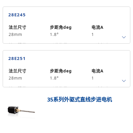
转子惯量g.cm²
引线数量
马达长度mm
4
34
0.06
28E245
保持力矩N.m
备注信息
9
法兰尺寸
步距角deg
电流A
28mm
1.8°
1
转子惯量g.cm²
引线数量
马达长度mm
4
45
0.12
28E251
保持力矩N.m
备注信息
14
法兰尺寸
步距角deg
电流A
28mm
1.8°
1
转子惯量g.cm²
引线数量
马达长度mm
4
51
0.18
35系列外驱式直线步进电机
保持力矩N.m
备注信息
17