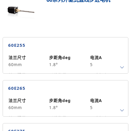
保持力矩N.m
备注信息
700
60E255
法兰尺寸
步距角deg
电流A
60mm
1.8°
5
转子惯量g.cm²
引线数量
马达长度mm
4
55
1.5
60E265
保持力矩N.m
备注信息
490
法兰尺寸
步距角deg
电流A
60mm
1.8°
5
转子惯量g.cm²
引线数量
马达长度mm
4
65
2