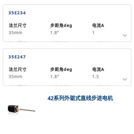
35E234
法兰尺寸
步距角deg
电流A
35mm
1.8°
1
转子惯量g.cm²
引线数量
马达长度mm
4
34
0.14
35E247
保持力矩N.m
备注信息
20
法兰尺寸
步距角deg
电流A
35mm
1.8°
1.5
转子惯量g.cm²
引线数量
马达长度mm
4
47
0.35
42系列外驱式直线步进电机
保持力矩N.m
备注信息
30