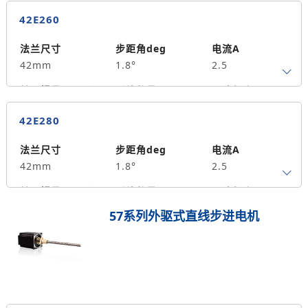
4
48
0.5
42E260
保持力矩N.m
备注信息
70
法兰尺寸
步距角deg
电流A
42mm
1.8°
2.5
转子惯量g.cm²
引线数量
马达长度mm
4
60
0.7
42E280
保持力矩N.m
备注信息
105
法兰尺寸
步距角deg
电流A
42mm
1.8°
2.5
转子惯量g.cm²
引线数量
马达长度mm
4
80
0.8
57系列外驱式直线步进电机
保持力矩N.m
备注信息
130