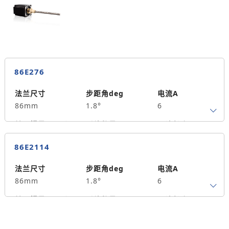
保持力矩N.m
备注信息
850
86E276
法兰尺寸
步距角deg
电流A
86mm
1.8°
6
转子惯量g.cm²
引线数量
马达长度mm
4
76
4.5
86E2114
保持力矩N.m
备注信息
1300
法兰尺寸
步距角deg
电流A
86mm
1.8°
6
转子惯量g.cm²
引线数量
马达长度mm
4
114
8.5