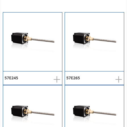
+
+
57E245
57E265