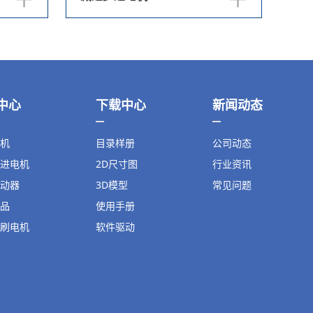
中心
下载中心
新闻动态
机
目录样册
公司动态
进电机
2D尺寸图
行业资讯
动器
3D模型
常见问题
品
使用手册
刷电机
软件驱动