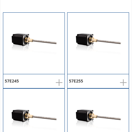
+
+
57E245
57E255