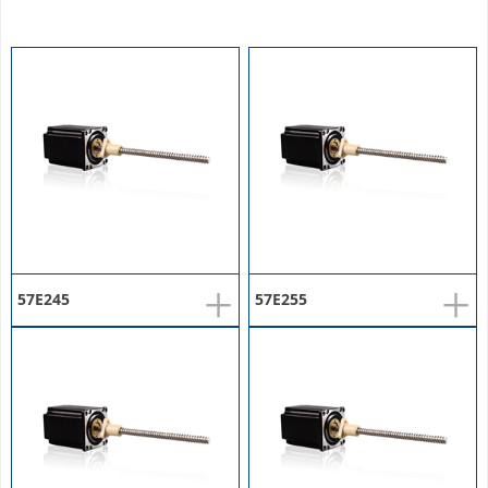
+
+
57E245
57E255