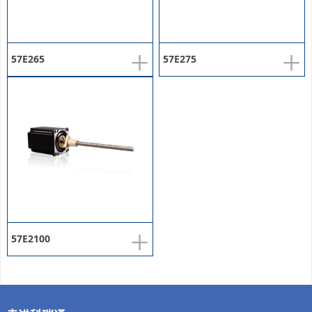
+
+
57E265
57E275
+
57E2100