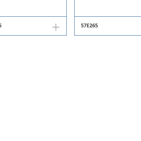
+
5
57E265