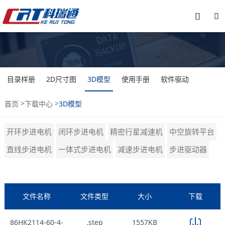


目录样册
2D尺寸图
3D模型
使用手册
软件驱动
>
>
首页
下载中心
3D模型
开环步进电机
闭环步进电机
精密行星减速机
中空旋转平台
直线步进电机
一体式步进电机
减速步进电机
步进驱动器
文件名称
文件类型
大小
下载
86HK2114-60-4-
.step
1557KB