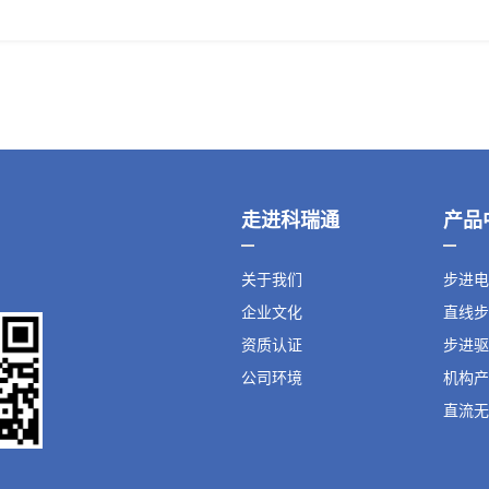
走进科瑞通
产品
关于我们
步进电
企业文化
直线步
资质认证
步进驱
公司环境
机构产
直流无