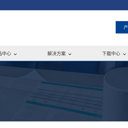
产
品中心
解决方案
下载中心