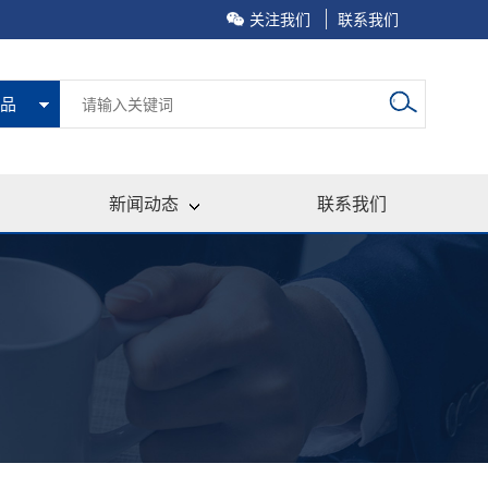
关注我们
联系我们
品
新闻动态
联系我们