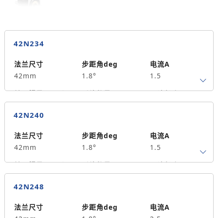
42N234
法兰尺寸
步距角deg
电流A
42mm
1.8°
1.5
转子惯量g.cm²
引线数量
马达长度mm
4
34
0.25
42N240
保持力矩N.m
备注信息
35
法兰尺寸
步距角deg
电流A
42mm
1.8°
1.5
转子惯量g.cm²
引线数量
马达长度mm
4
40
0.4
42N248
保持力矩N.m
备注信息
55
法兰尺寸
步距角deg
电流A