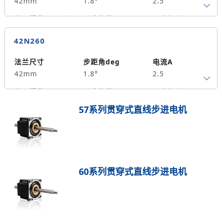
42mm
1.8°
2.5
转子惯量g.cm²
引线数量
马达长度mm
4
48
0.5
42N260
保持力矩N.m
备注信息
70
法兰尺寸
步距角deg
电流A
42mm
1.8°
2.5
转子惯量g.cm²
引线数量
马达长度mm
4
60
0.7
57系列贯穿式直线步进电机
保持力矩N.m
备注信息
105
60系列贯穿式直线步进电机