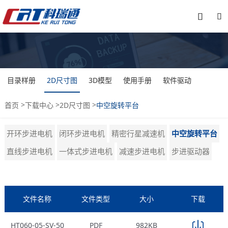


目录样册
2D尺寸图
3D模型
使用手册
软件驱动
>
>
>
首页
下载中心
2D尺寸图
中空旋转平台
开环步进电机
闭环步进电机
精密行星减速机
中空旋转平台
直线步进电机
一体式步进电机
减速步进电机
步进驱动器
文件名称
文件类型
大小
下载
HT060-05-SV-50
PDF
982KB