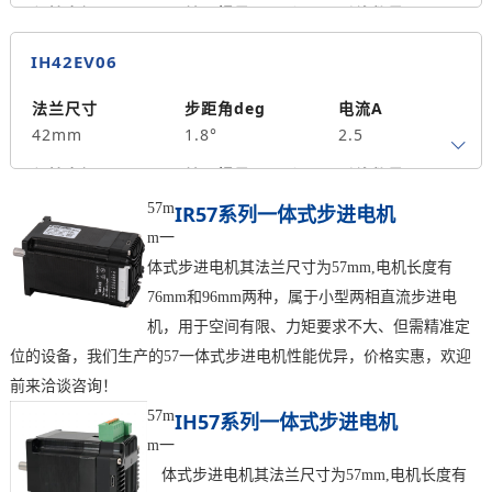
0.7
保持力矩N.m
转子惯量g.cm²
引线数量
0.6
116
0
IH42EV06
轴径
出轴方式
马达长度mm
8
单出轴
74.2
法兰尺寸
步距角deg
电流A
42mm
1.8°
2.5
重量kg
0.7
保持力矩N.m
转子惯量g.cm²
引线数量
0.6
116
0
57m
IR57系列一体式步进电机
m一
轴径
出轴方式
马达长度mm
8
单出轴
74.2
体式步进电机其法兰尺寸为57mm,电机长度有
76mm和96mm两种，属于小型两相直流步进电
重量kg
机，用于空间有限、力矩要求不大、但需精准定
0.7
位的设备，我们生产的57一体式步进电机性能优异，价格实惠，欢迎
前来洽谈咨询！
57m
IH57系列一体式步进电机
m一
体式步进电机其法兰尺寸为57mm,电机长度有