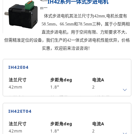
IH42系列一体式步进电机
m一
体式步进电机其法兰尺寸为42mm,电机长度有
58.5mm、66.5mm和78.5mm三种，属于小型两相
直流步进电机，用于空间有限、力矩要求不大、
但需精准定位的设备，我们生产的42一体式步进电机性能优异，价格
实惠，欢迎前来洽谈咨询！
IH42E04
法兰尺寸
步距角deg
电流A
42mm
1.8°
2
保持力矩N.m
转子惯量g.cm²
引线数量
0.4
57
0
IH42ET04
轴径
出轴方式
马达长度mm
8
单出轴
58.5
法兰尺寸
步距角deg
电流A
42mm
1.8°
2