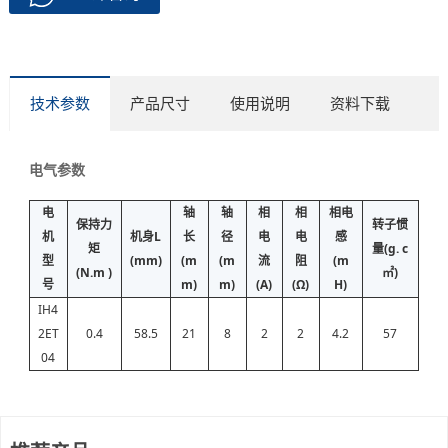
技术参数
产品尺寸
使用说明
资料下载
电气参数
电
轴
轴
相
相
相电
保持力
转子惯
机
机身L
长
径
电
电
感
矩
量(g. c
型
(mm)
(m
(m
流
阻
(m
(N.m )
㎡)
号
m)
m)
(A)
(Ω)
H)
IH4
2ET
0.4
58.5
21
8
2
2
4.2
57
04