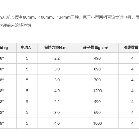
mm,电机长度有80mm、106mm、134mm三种，属于小型两相直流步进电
欢迎前来洽谈咨询！
deg
电流A
保持力矩N.m
转子惯量g.cm²
引线数量
.8°
5
2.2
490
4
.8°
5
3.0
690
4
.8°
5
3.0
700
4
.8°
5
4.0
1200
4
.8°
5
2.2
490
4
.8°
5
3.0
690
4
.8°
5
4.0
1000
4