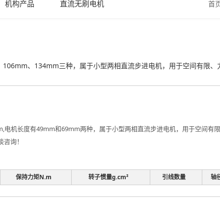
机构产品
直流无刷电机
首
m、106mm、134mm三种，属于小型两相直流步进电机，用于空间有
mm,电机长度有49mm和69mm两种，属于小型两相直流步进电机，用于空间
谈咨询！
保持力矩N.m
转子惯量g.cm²
引线数量
轴