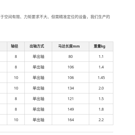
机，用于空间有限、力矩要求不大、但需精准定位的设备，我们生产的
轴径
出轴方式
马达长度mm
重量kg
8
单出轴
80
1.1
8
单出轴
106
1.4
10
单出轴
106
1.45
10
单出轴
134
2.0
8
单出轴
121
1.5
8
单出轴
149
1.8
10
单出轴
164
2.2