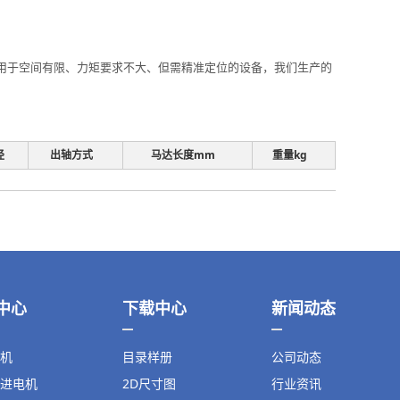
电机，用于空间有限、力矩要求不大、但需精准定位的设备，我们生产的
径
出轴方式
马达长度mm
重量kg
中心
下载中心
新闻动态
机
目录样册
公司动态
进电机
2D尺寸图
行业资讯