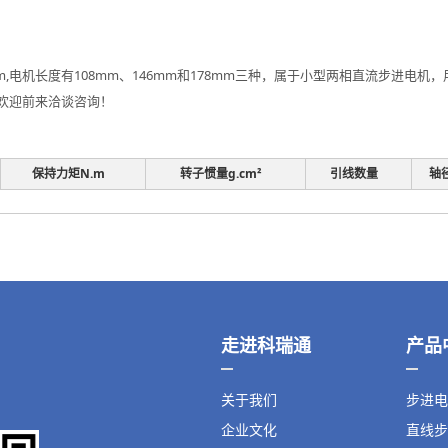
m,电机长度有108mm、146mm和178mm三种，属于小型两相直流步进
欢迎前来洽谈咨询！
保持力矩N.m
转子惯量g.cm²
引线数量
轴
走进科瑞通
产品
关于我们
步进电
企业文化
直线步