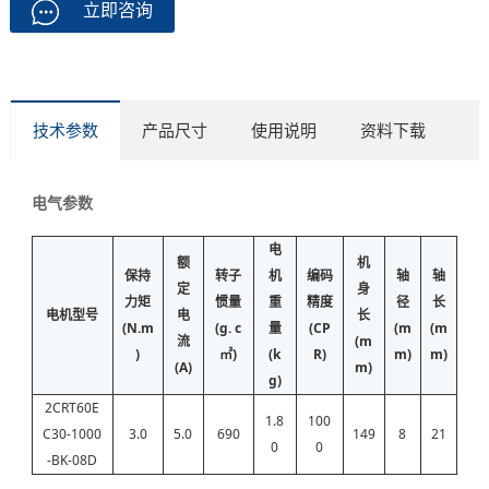
立即咨询
技术参数
产品尺寸
使用说明
资料下载
电气参数
电
额
机
保持
转子
机
编码
轴
轴
定
身
力矩
惯量
重
精度
径
长
电机型号
电
长
(N.m
(g. c
量
(CP
(m
(m
流
(m
)
㎡)
(k
R)
m)
m)
(A)
m)
g)
2CRT60E
1.8
100
C30-1000
3.0
5.0
690
149
8
21
0
0
-BK-08D