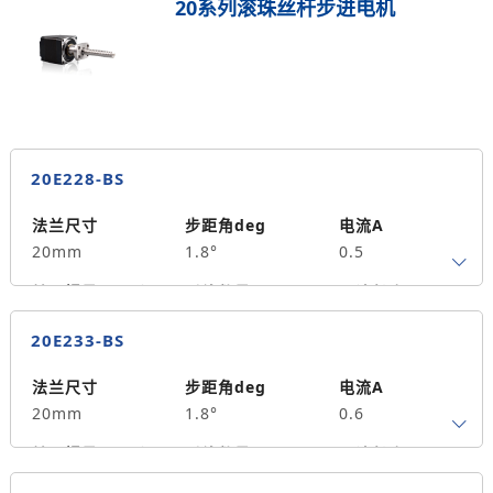
20系列滚珠丝杆步进电机
20E228-BS
法兰尺寸
步距角deg
电流A
20mm
1.8°
0.5
转子惯量g.cm²
引线数量
马达长度mm
4
28
0.015
20E233-BS
保持力矩N.m
备注信息
2
法兰尺寸
步距角deg
电流A
20mm
1.8°
0.6
转子惯量g.cm²
引线数量
马达长度mm
4
33
0.018