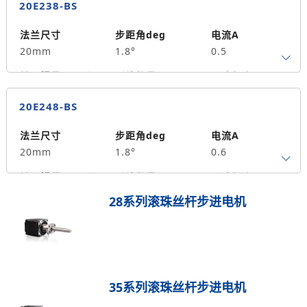
20E238-BS
保持力矩N.m
备注信息
2.8
法兰尺寸
步距角deg
电流A
20mm
1.8°
0.5
转子惯量g.cm²
引线数量
马达长度mm
4
38
0.02
20E248-BS
保持力矩N.m
备注信息
3.6
法兰尺寸
步距角deg
电流A
20mm
1.8°
0.6
转子惯量g.cm²
引线数量
马达长度mm
4
48
0.048
28系列滚珠丝杆步进电机
保持力矩N.m
备注信息
5.4
35系列滚珠丝杆步进电机