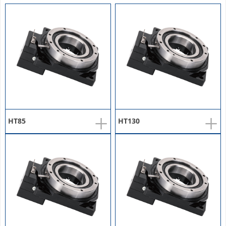
+
+
HT85
HT130