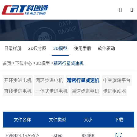


目录样册
2D尺寸图
3D模型
使用手册
软件驱动
>
>
>
首页
下载中心
3D模型
精密行星减速机
开环步进电机
闭环步进电机
精密行星减速机
中空旋转平台
直线步进电机
一体式步进电机
减速步进电机
步进驱动器
文件名称
文件类型
大小
下载
HVB42-L1-(A)-S2-
.step
834KB