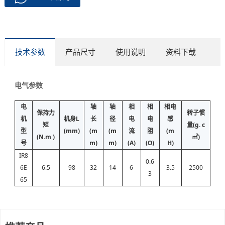
技术参数
产品尺寸
使用说明
资料下载
电气参数
电
轴
轴
相
相
相电
保持力
转子惯
机
机身L
长
径
电
电
感
矩
量(g. c
型
(mm)
(m
(m
流
阻
(m
(N.m )
㎡)
号
m)
m)
(A)
(Ω)
H)
IR8
0.6
6E
6.5
98
32
14
6
3.5
2500
3
65