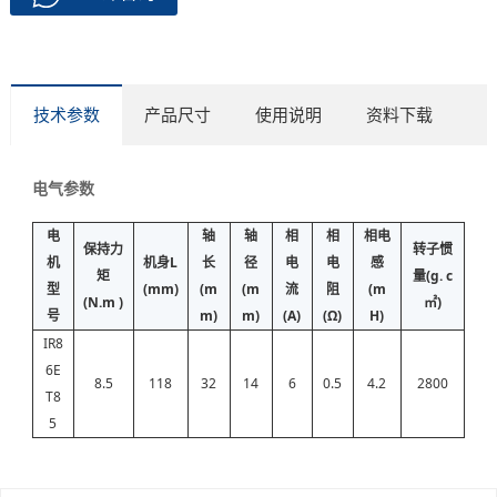
技术参数
产品尺寸
使用说明
资料下载
电气参数
电
轴
轴
相
相
相电
保持力
转子惯
机
机身L
长
径
电
电
感
矩
量(g. c
型
(mm)
(m
(m
流
阻
(m
(N.m )
㎡)
号
m)
m)
(A)
(Ω)
H)
IR8
6E
8.5
118
32
14
6
0.5
4.2
2800
T8
5