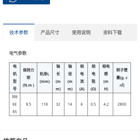
技术参数
产品尺寸
使用说明
资料下载
电气参数
电
轴
轴
相
相
相电
保持力
转子惯
机
机身L
长
径
电
电
感
矩
量(g. c
型
(mm)
(m
(m
流
阻
(m
(N.m )
㎡)
号
m)
m)
(A)
(Ω)
H)
IR8
6E
8.5
118
32
14
6
0.5
4.2
2800
85