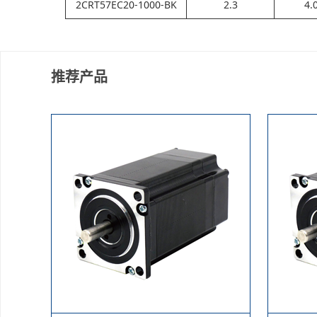
2CRT57EC20-1000-BK
2.3
4.
推荐产品