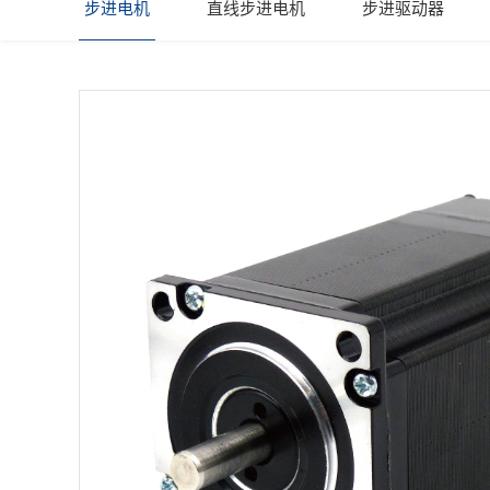
步进电机
直线步进电机
步进驱动器