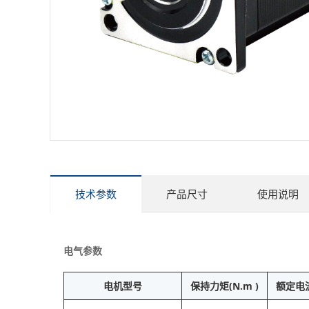
技术参数
产品尺寸
使用说明
电气参数
电机型号
保持力矩(N.m )
额定电流