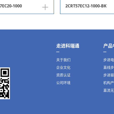
+
7EC20-1000
2CRT57EC12-1000-BK
走进科瑞通
产品
关于我们
步进电
企业文化
直线步
资质认证
步进驱
公司环境
机构产
直流无