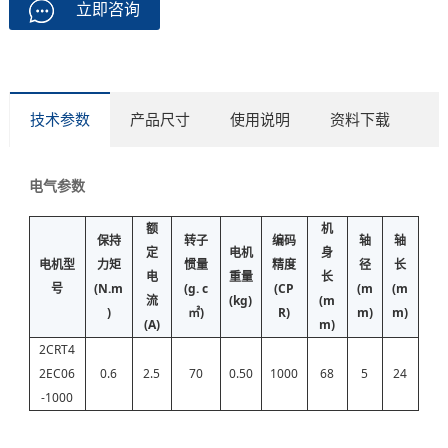
立即咨询
技术参数
产品尺寸
使用说明
资料下载
电气参数
额
机
保持
转子
编码
轴
轴
定
电机
身
电机型
力矩
惯量
精度
径
长
电
重量
长
号
(N.m
(g. c
(CP
(m
(m
流
(kg)
(m
)
㎡)
R)
m)
m)
(A)
m)
2CRT4
2EC06
0.6
2.5
70
0.50
1000
68
5
24
-1000