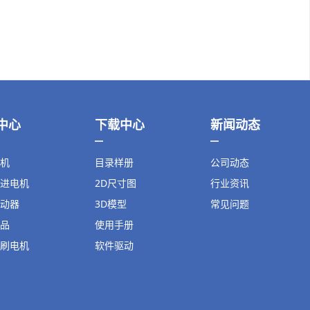
中心
下载中心
新闻动态
机
目录样册
公司动态
进电机
2D尺寸图
行业资讯
动器
3D模型
常见问题
品
使用手册
刷电机
软件驱动