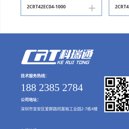
+
2CRT42EC04-1000
2CRT4
技术服务热线：
188 2385 2784
公司地址：
深圳市宝安区爱群路同富裕工业园2-7栋4楼