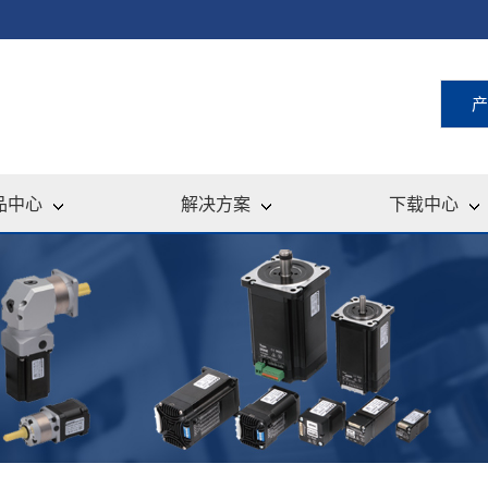
产
品中心
解决方案
下载中心