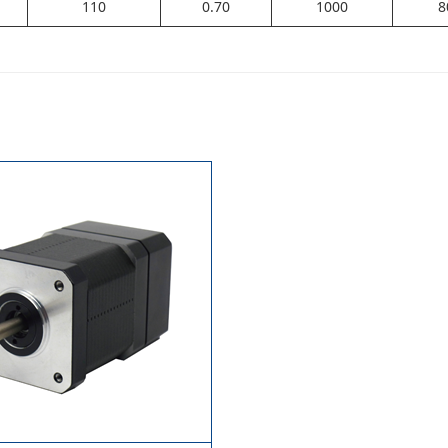
110
0.70
1000
8