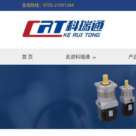
咨询热线：0755-21051284
首 页
走进科瑞通
产