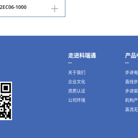
+
2EC06-1000
走进科瑞通
产品
关于我们
步进电
企业文化
直线步
资质认证
步进驱
公司环境
机构产
直流无