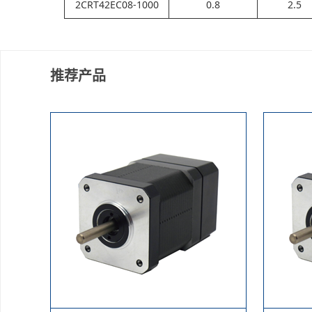
2CRT42EC08-1000
0.8
2.5
推荐产品