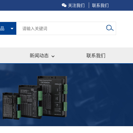
关注我们
联系我们
品
新闻动态
联系我们