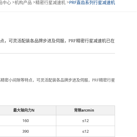
>
>
>
品中心
机构产品
精密行星减速机
PRF直齿系列行星减速机
等特点，可灵活配装各品牌步进及伺服，PRF精密行星减速机已在
比、高精密小间隙等特点，可灵活配装各品牌步进及伺服，PRF精密行星
最大轴向力N
背隙arcmin
160
≤12
390
≤12