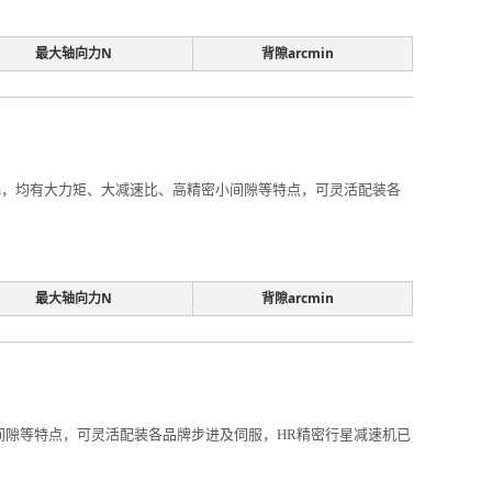
最大轴向力N
背隙arcmin
0mm，均有大力矩、大减速比、高精密小间隙等特点，可灵活配装各
最大轴向力N
背隙arcmin
小间隙等特点，可灵活配装各品牌步进及伺服，HR精密行星减速机已