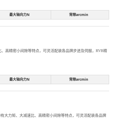
最大轴向力N
背隙arcmin
减速比、高精密小间隙等特点，可灵活配装各品牌步进及伺服，RVB精
最大轴向力N
背隙arcmin
m，均有大力矩、大减速比、高精密小间隙等特点，可灵活配装各品牌