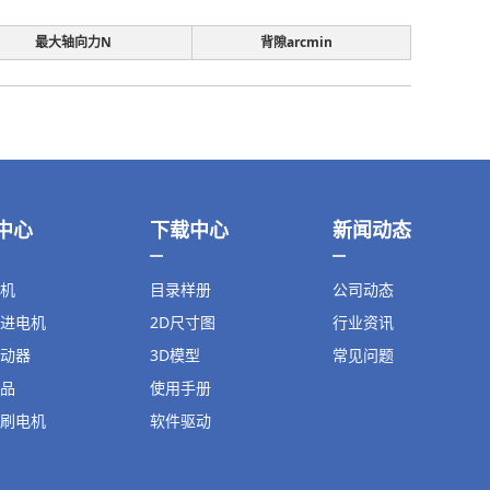
最大轴向力N
背隙arcmin
中心
下载中心
新闻动态
机
目录样册
公司动态
进电机
2D尺寸图
行业资讯
动器
3D模型
常见问题
品
使用手册
刷电机
软件驱动