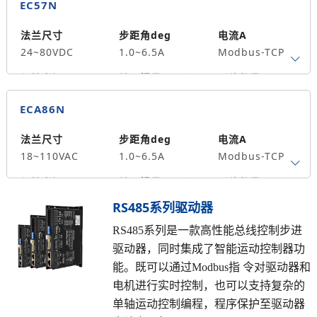
系列电机
EC57N
轴径
法兰尺寸
步距角deg
电流A
出轴方式
马达长度mm
重量kg
24~80VDC
1.0~6.5A
Modbus-TCP
保持力矩N.m
转子惯量g.cm²
引线数量
57、60系列电机
139*140*34
ECA86N
轴径
出轴方式
马达长度mm
法兰尺寸
步距角deg
电流A
重量kg
18~110VAC
1.0~6.5A
Modbus-TCP
保持力矩N.m
转子惯量g.cm²
引线数量
57、60、86型电
139*140*34
RS485系列驱动器
机
轴径
RS485系列是一款高性能总线控制步进
驱动器，同时集成了智能运动控制器功
出轴方式
马达长度mm
重量kg
能。既可以通过Modbus指 令对驱动器和
电机进行实时控制，也可以支持复杂的
单轴运动控制编程，程序保护至驱动器