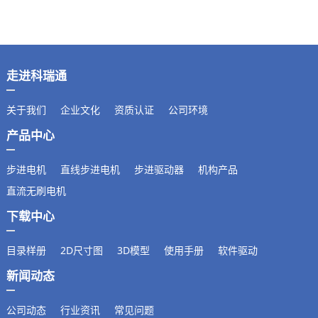
保持力矩N.m
转子惯量g.cm²
引线数量
驱动两相86型电
118*74*32mm
-
机
轴径
出轴方式
马达长度mm
重量kg
走进科瑞通
关于我们
企业文化
资质认证
公司环境
产品中心
步进电机
直线步进电机
步进驱动器
机构产品
直流无刷电机
下载中心
目录样册
2D尺寸图
3D模型
使用手册
软件驱动
新闻动态
公司动态
行业资讯
常见问题