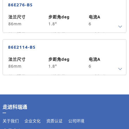
86E276-BS
法兰尺寸
步距角deg
电流A
86mm
1.8°
6
转子惯量g.cm²
引线数量
马达长度mm
4
76
4
86E2114-BS
保持力矩N.m
备注信息
1300
法兰尺寸
步距角deg
电流A
86mm
1.8°
6
转子惯量g.cm²
引线数量
马达长度mm
4
114
8
保持力矩N.m
备注信息
2500
走进科瑞通
关于我们
企业文化
资质认证
公司环境