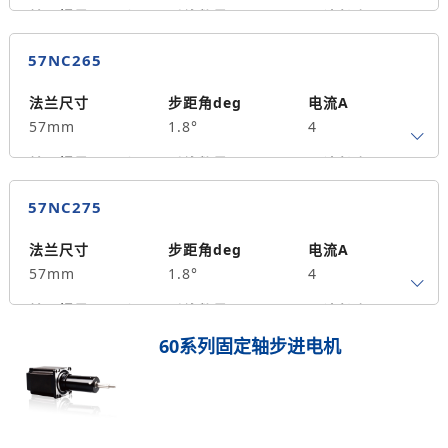
转子惯量g.cm²
引线数量
马达长度mm
4
55
0.9
57NC265
保持力矩N.m
备注信息
300
法兰尺寸
步距角deg
电流A
57mm
1.8°
4
转子惯量g.cm²
引线数量
马达长度mm
4
65
1.5
57NC275
保持力矩N.m
备注信息
390
法兰尺寸
步距角deg
电流A
57mm
1.8°
4
转子惯量g.cm²
引线数量
马达长度mm
4
75
1.8
60系列固定轴步进电机
保持力矩N.m
备注信息
500