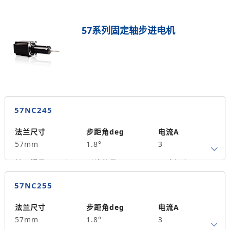
57系列固定轴步进电机
57NC245
法兰尺寸
步距角deg
电流A
57mm
1.8°
3
转子惯量g.cm²
引线数量
马达长度mm
4
45
0.7
57NC255
保持力矩N.m
备注信息
200
法兰尺寸
步距角deg
电流A
57mm
1.8°
3