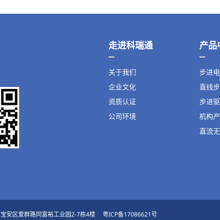
走进科瑞通
产品
关于我们
步进电
企业文化
直线步
资质认证
步进驱
公司环境
机构产
直流无
：深圳市宝安区爱群路同富裕工业园2-7栋4楼
粤ICP备17086621号