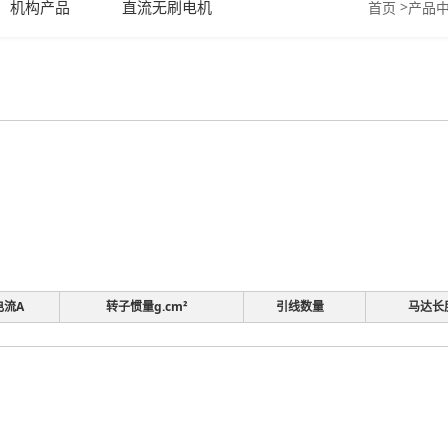
机构产品
直流无刷电机
>
首页
产品
电流A
转子惯量g.cm²
引线数量
马达长