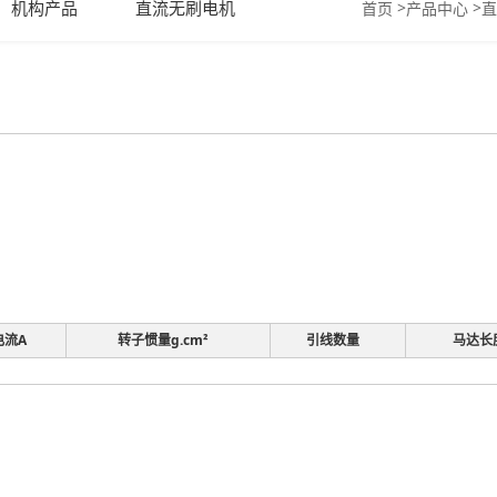
机构产品
直流无刷电机
>
>
首页
产品中心
直
电流A
转子惯量g.cm²
引线数量
马达长