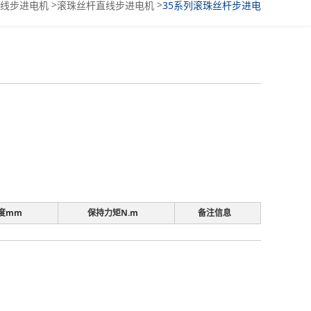
>
>
线步进电机
滚珠丝杆直线步进电机
35系列滚珠丝杆步进电
机
度mm
保持力矩N.m
备注信息