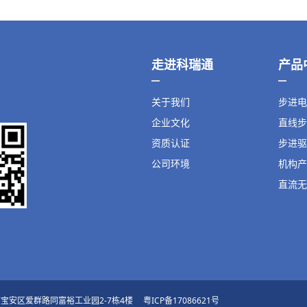
走进科瑞通
产品
关于我们
步进电
企业文化
直线步
资质认证
步进驱
公司环境
机构产
直流无
：深圳市宝安区爱群路同富裕工业园2-7栋4楼
粤ICP备17086621号