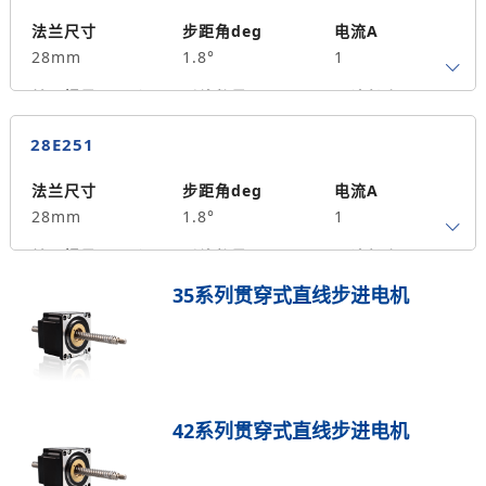
保持力矩N.m
备注信息
9
法兰尺寸
步距角deg
电流A
28mm
1.8°
1
转子惯量g.cm²
引线数量
马达长度mm
4
45
0.12
28E251
保持力矩N.m
备注信息
14
法兰尺寸
步距角deg
电流A
28mm
1.8°
1
转子惯量g.cm²
引线数量
马达长度mm
4
51
0.18
35系列贯穿式直线步进电机
保持力矩N.m
备注信息
17
42系列贯穿式直线步进电机