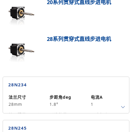
20系列贯穿式直线步进电机
28系列贯穿式直线步进电机
28N234
法兰尺寸
步距角deg
电流A
28mm
1.8°
1
转子惯量g.cm²
引线数量
马达长度mm
4
34
0.06
28N245