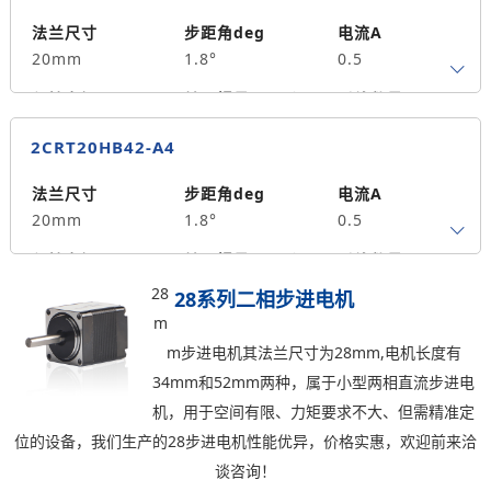
法兰尺寸
步距角deg
电流A
20mm
1.8°
0.5
保持力矩N.m
转子惯量g.cm²
引线数量
0.015
2
4
2CRT20HB42-A4
轴径
出轴方式
马达长度mm
4
单出轴
30
法兰尺寸
步距角deg
电流A
20mm
1.8°
0.5
重量kg
0.04
保持力矩N.m
转子惯量g.cm²
引线数量
0.03
3.6
4
28
28系列二相步进电机
m
轴径
出轴方式
马达长度mm
m步进电机其法兰尺寸为28mm,电机长度有
4
单出轴
42
34mm和52mm两种，属于小型两相直流步进电
重量kg
机，用于空间有限、力矩要求不大、但需精准定
0.06
位的设备，我们生产的28步进电机性能优异，价格实惠，欢迎前来洽
谈咨询！