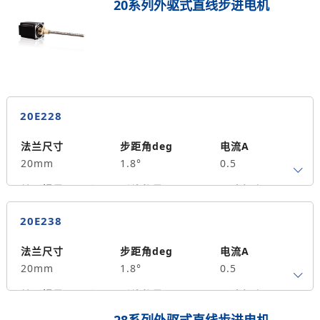
20系列外驱式直线步进电机
20E228
法兰尺寸
步距角deg
电流A
20mm
1.8°
0.5
转子惯量g.cm²
引线数量
马达长度mm
4
28
0.015
20E238
保持力矩N.m
备注信息
2
法兰尺寸
步距角deg
电流A
20mm
1.8°
0.5
转子惯量g.cm²
引线数量
马达长度mm
4
38
0.03