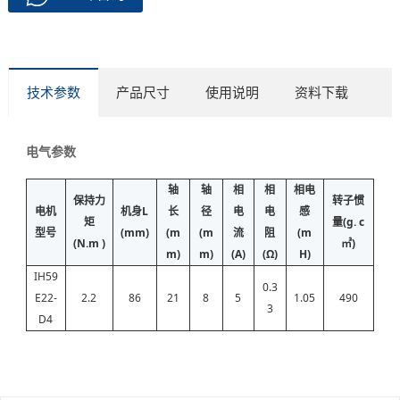
技术参数
产品尺寸
使用说明
资料下载
电气参数
轴
轴
相
相
相电
保持力
转子惯
电机
机身L
长
径
电
电
感
矩
量(g. c
型号
(mm)
(m
(m
流
阻
(m
(N.m )
㎡)
m)
m)
(A)
(Ω)
H)
IH59
0.3
E22-
2.2
86
21
8
5
1.05
490
3
D4