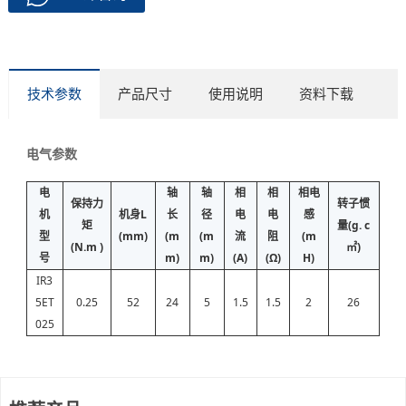
技术参数
产品尺寸
使用说明
资料下载
电气参数
电
轴
轴
相
相
相电
保持力
转子惯
机
机身L
长
径
电
电
感
矩
量(g. c
型
(mm)
(m
(m
流
阻
(m
(N.m )
㎡)
号
m)
m)
(A)
(Ω)
H)
IR3
5ET
0.25
52
24
5
1.5
1.5
2
26
025