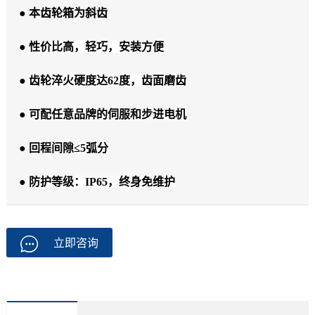
● 本齿轮箱为斜齿
●
性价比高，轻巧，安装方便
●
齿轮淬火硬度达62度，齿面磨齿
●
可配任意品牌的伺服和步进电机
●
回程间隙≤5弧分
●
防护等级：IP65，终身免维护
立即咨询