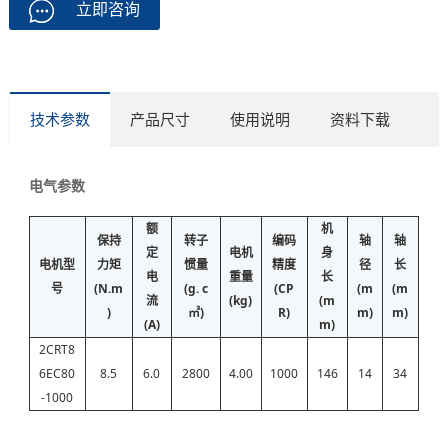
立即咨询
技术参数
产品尺寸
使用说明
资料下载
电气参数
额
机
保持
转子
编码
轴
轴
定
电机
身
电机型
力矩
惯量
精度
径
长
电
重量
长
号
(N.m
(g. c
(CP
(m
(m
流
(kg)
(m
)
㎡)
R)
m)
m)
(A)
m)
2CRT8
6EC80
8.5
6.0
2800
4.00
1000
146
14
34
-1000